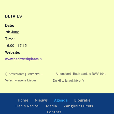
DETAILS
Date:
7th June
Time:
16:00 - 17:15
Website:
www.bachwerkplaats.nl
Amersfoort | Bach cantate BWV 104,
Amsterdam | liedrecital –
Verschwiegene Lieder
Du Hirte Israel, höre
Home
Nieuws
Agenda
Biografie
Lied & Recital
Media
Zangles / Cursus
Contact