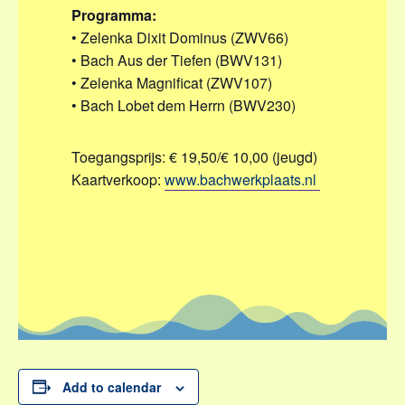
Programma:
• Zelenka
Dixit Dominus
(ZWV66)
• Bach
Aus der Tiefen
(BWV131)
• Zelenka
Magnificat
(ZWV107)
• Bach
Lobet dem Herrn
(BWV230)
Toegangsprĳs: € 19,50/€ 10,00 (jeugd)
Kaartverkoop:
www.bachwerkplaats.nl
Add to calendar