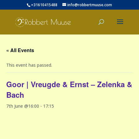
+31610415488
info@robbertmuuse.com
« All Events
This event has passed.
Goor | Vreugde & Ernst – Zelenka &
Bach
7th June @16:00
-
17:15