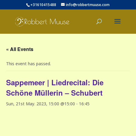
+31610415488
info@robbertmuuse.com
« All Events
This event has passed.
Sappemeer | Liedrecital: Die
Schöne Müllerin – Schubert
Sun, 21st May. 2023, 15:00 @15:00
-
16:45